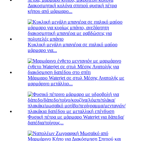
Διακοσμητική κολόνα σπιτιού φυσική πέτρα
κήπου από μάρμαρο...
Κυκλική μεγάλη μπανιέρα σε ιταλικό μαύρο
μάρμαρο για...
Μάρμαρο Waterjet σε στυλ Μέσης Ανατολής με
μαρμάρινο μετάλλιο...
Φυσική πέτρα με μάρμαρο Waterjet για δάπεδα/
δαπέδια/τοίχους...