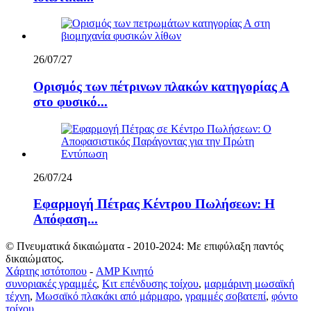
26/07/27
Ορισμός των πέτρινων πλακών κατηγορίας Α
στο φυσικό...
26/07/24
Εφαρμογή Πέτρας Κέντρου Πωλήσεων: Η
Απόφαση...
© Πνευματικά δικαιώματα - 2010-2024: Με επιφύλαξη παντός
δικαιώματος.
Χάρτης ιστότοπου
-
AMP Κινητό
συνοριακές γραμμές
,
Κιτ επένδυσης τοίχου
,
μαρμάρινη μωσαϊκή
τέχνη
,
Μωσαϊκό πλακάκι από μάρμαρο
,
γραμμές σοβατεπί
,
φόντο
τοίχου
,