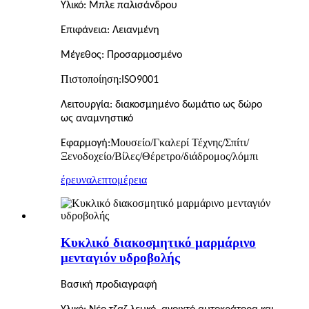
Υλικό: Μπλε παλισάνδρου
Επιφάνεια: Λειανμένη
Μέγεθος: Προσαρμοσμένο
Πιστοποίηση
:ISO9001
Λειτουργία: διακοσμημένο δωμάτιο ως δώρο
ως αναμνηστικό
Μουσείο/Γκαλερί Τέχνης/Σπίτι/
Εφαρμογή:
Ξενοδοχείο/Βίλες/Θέρετρο/διάδρομος/λόμπι
έρευνα
λεπτομέρεια
Κυκλικό διακοσμητικό μαρμάρινο
μενταγιόν υδροβολής
Βασική προδιαγραφή