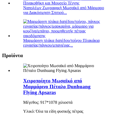
Ναπολέων Ζωγραφική Μωσαϊκό από Μάρμαρο
για Διακόσμηση Σπιτιού...
Μαρμάρινη πλάκα δαπέδου/τοίχου Πλακάκια
εργασίας/πάγκου/μπανιέρας...
Προϊόντα
Χειροποίητο Μωσαϊκό από
Μαρμάρινο Πέταλο Dunhuang
Flying Apsaras
Μέγεθος: 917*1078 χιλιοστά
Υλικό: Όλα τα είδη φυσικής πέτρας