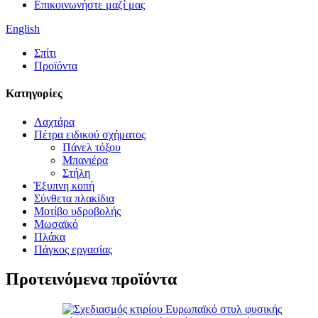
Επικοινωνήστε μαζί μας
English
Σπίτι
Προϊόντα
Κατηγορίες
Λαχτάρα
Πέτρα ειδικού σχήματος
Πάνελ τόξου
Μπανιέρα
Στήλη
Έξυπνη κοπή
Σύνθετα πλακίδια
Μοτίβο υδροβολής
Μωσαϊκό
Πλάκα
Πάγκος εργασίας
Προτεινόμενα προϊόντα