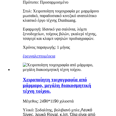
Πρότυπο: Προσαρμοσμένο
Στυλ: Χειροποίητη τοιχογραφία με μαρμάρινο
μωσαϊκό, παραδοσιακό κινεζικό ανατολίτικο
κλασικό έργο τέχνης Dunhuang.
Εφαρμογή: Ιδανικό για σαλόνια, λόμπι
ξενοδοχείων, τοίχους βιλών, γκαλερί τέχνης,
τσαγερί και κλαμπ υψηλών προδιαγραφών.
Χρόνος παραγωγής: 1 μήνας
έρευνα
λεπτομέρεια
Χειροποίητη τοιχογραφία από
μάρμαρο, μεγάλη διακοσμητική
τέχνη τοίχου.
Μέγεθος: 24
9
0*11
9
0 χιλιοστά
Υλικό: Σοδαλίτης, βολιβιανό μπλε,
Λευκό
Sivec, λευκό Royal, κ.λπ. Όλα είναι από