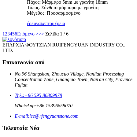
Πάχος: Μάρμαρο 5mm με γρανίτη 18mm
Τύπος: Σύνθετο μάρμαρο με γρανίτη
Μέγεθος: Προσαρμοσμένο
έρευνα
λεπτομέρεια
1
2
3
4
5
6
Επόμενο >
>>
Σελίδα 1 / 6
ΕΠΑΡΧΙΑ ΦΟΥΤΖΙΑΝ RUIFENGYUAN INDUSTRY CO.,
LTD.
Επικοινωνία από
No.96 Shangshan, Zhoucuo Village, Nanlian Processing
Concentration Zone, Guanqiao Town, Nan'an City, Province
Fujian
Τηλ.:
+86 595 86809878
WhatsApp:
+86 15396658070
E-mail:
lee@rfengyuanstone.com
Τελευταία Νέα