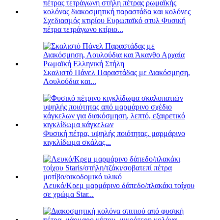
Σχεδιασμός κτιρίου Ευρωπαϊκό στυλ Φυσική
πέτρα τετράγωνο κτίριο...
Σκαλιστό Πάνελ Παραστάδας με Διακόσμηση,
Λουλούδια και...
Φυσική πέτρα, υψηλής ποιότητας, μαρμάρινο
κιγκλίδωμα σκάλας...
Λευκό/Κρεμ μαρμάρινο δάπεδο/πλακάκι τοίχου
σε χρώμα Star...