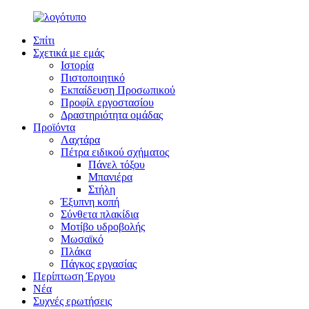
Σπίτι
Σχετικά με εμάς
Ιστορία
Πιστοποιητικό
Εκπαίδευση Προσωπικού
Προφίλ εργοστασίου
Δραστηριότητα ομάδας
Προϊόντα
Λαχτάρα
Πέτρα ειδικού σχήματος
Πάνελ τόξου
Μπανιέρα
Στήλη
Έξυπνη κοπή
Σύνθετα πλακίδια
Μοτίβο υδροβολής
Μωσαϊκό
Πλάκα
Πάγκος εργασίας
Περίπτωση Έργου
Νέα
Συχνές ερωτήσεις