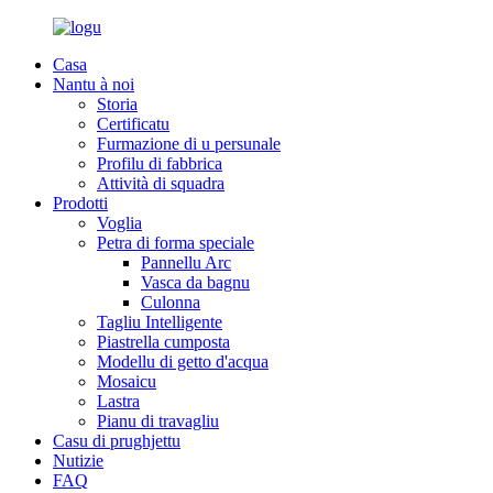
Casa
Nantu à noi
Storia
Certificatu
Furmazione di u persunale
Profilu di fabbrica
Attività di squadra
Prodotti
Voglia
Petra di forma speciale
Pannellu Arc
Vasca da bagnu
Culonna
Tagliu Intelligente
Piastrella cumposta
Modellu di getto d'acqua
Mosaicu
Lastra
Pianu di travagliu
Casu di prughjettu
Nutizie
FAQ