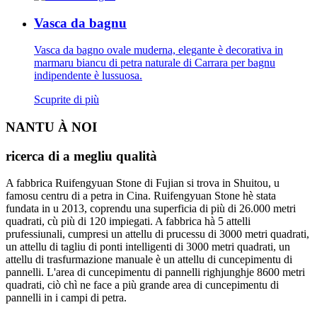
Vasca da bagnu
Vasca da bagno ovale muderna, elegante è decorativa in
marmaru biancu di petra naturale di Carrara per bagnu
indipendente è lussuosa.
Scuprite di più
NANTU À NOI
ricerca di a megliu qualità
A fabbrica Ruifengyuan Stone di Fujian si trova in Shuitou, u
famosu centru di a petra in Cina. Ruifengyuan Stone hè stata
fundata in u 2013, coprendu una superficia di più di 26.000 metri
quadrati, cù più di 120 impiegati. A fabbrica hà 5 attelli
prufessiunali, cumpresi un attellu di prucessu di 3000 metri quadrati,
un attellu di tagliu di ponti intelligenti di 3000 metri quadrati, un
attellu di trasfurmazione manuale è un attellu di cuncepimentu di
pannelli. L'area di cuncepimentu di pannelli righjunghje 8600 metri
quadrati, ciò chì ne face a più grande area di cuncepimentu di
pannelli in i campi di petra.