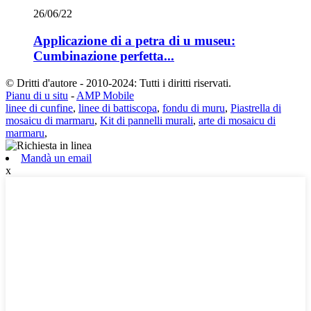
26/06/22
Applicazione di a petra di u museu:
Cumbinazione perfetta...
© Dritti d'autore - 2010-2024: Tutti i diritti riservati.
Pianu di u situ
-
AMP Mobile
linee di cunfine
,
linee di battiscopa
,
fondu di muru
,
Piastrella di
mosaicu di marmaru
,
Kit di pannelli murali
,
arte di mosaicu di
marmaru
,
Mandà un email
x