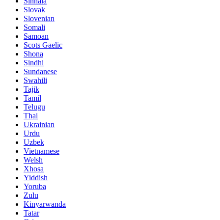
Sinhala
Slovak
Slovenian
Somali
Samoan
Scots Gaelic
Shona
Sindhi
Sundanese
Swahili
Tajik
Tamil
Telugu
Thai
Ukrainian
Urdu
Uzbek
Vietnamese
Welsh
Xhosa
Yiddish
Yoruba
Zulu
Kinyarwanda
Tatar