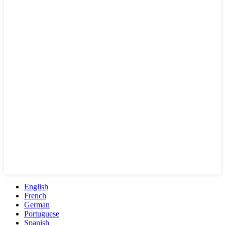
English
French
German
Portuguese
Spanish