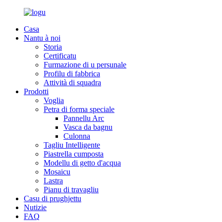
Casa
Nantu à noi
Storia
Certificatu
Furmazione di u persunale
Profilu di fabbrica
Attività di squadra
Prodotti
Voglia
Petra di forma speciale
Pannellu Arc
Vasca da bagnu
Culonna
Tagliu Intelligente
Piastrella cumposta
Modellu di getto d'acqua
Mosaicu
Lastra
Pianu di travagliu
Casu di prughjettu
Nutizie
FAQ