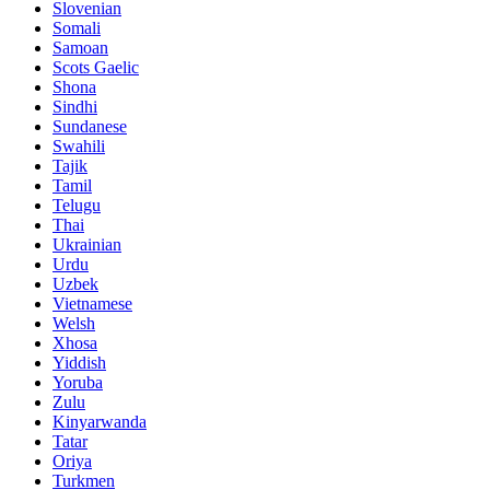
Slovenian
Somali
Samoan
Scots Gaelic
Shona
Sindhi
Sundanese
Swahili
Tajik
Tamil
Telugu
Thai
Ukrainian
Urdu
Uzbek
Vietnamese
Welsh
Xhosa
Yiddish
Yoruba
Zulu
Kinyarwanda
Tatar
Oriya
Turkmen