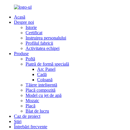
Acasă
Despre noi
Istorie
Certificat
Instruirea personalului
Profilul fabricii
Activitatea echipei
Produse
Poftă
Piatră de formă specială
Arc Panel
Cadă
Coloană
Tăiere inteligentă
Placă compozită
Model cu jet de apă
Mozaic
Placă
Blat de lucru
Caz de proiect
Ştiri
Întrebări frecvente