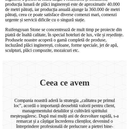
producția lunară de plăci inginerești este de aproximativ 40.000
de metri pătrați, iar producția anuală ajunge la 360.000 de metri
pătrați, ceea ce poate satisface diverse comenzi mari, comenzi
urgente și servicii dificile cu o singură stație.
Ruifengyuan Stone se concentrează de mult timp pe proiecte din
piatră de înaltă calitate, în special hoteluri de lux, vile și reședințe.
Produsele noastre acoperă o gamă completă de produse,
incluzând plăci inginerești, coloane, forme speciale, jet de apă,
sculpturi, plăci compozite, mozaicuri etc.
Ceea ce avem
Compania noastră aderă la strategia „calitatea pe primul
loc”, acordă o importanță deosebită valorii pentru client,
managementului detaliilor și cultivării spiritului
meșteșugăresc. După mai mulți ani de dezvoltare rapidă, s-a
remarcat și a câștigat încrederea clienților, devenind o
întreprindere profesională de prelucrare a pietrei bine-