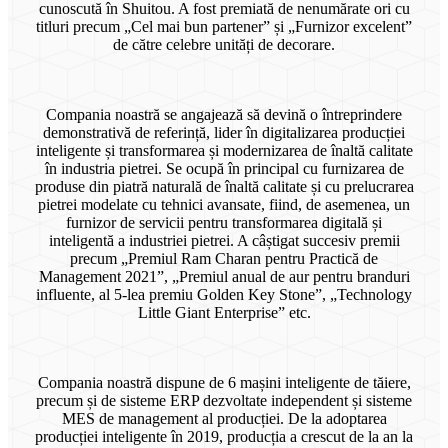
cunoscută în Shuitou. A fost premiată de nenumărate ori cu
titluri precum „Cel mai bun partener” și „Furnizor excelent”
de către celebre unități de decorare.
Compania noastră se angajează să devină o întreprindere
demonstrativă de referință, lider în digitalizarea producției
inteligente și transformarea și modernizarea de înaltă calitate
în industria pietrei. Se ocupă în principal cu furnizarea de
produse din piatră naturală de înaltă calitate și cu prelucrarea
pietrei modelate cu tehnici avansate, fiind, de asemenea, un
furnizor de servicii pentru transformarea digitală și
inteligentă a industriei pietrei. A câștigat succesiv premii
precum „Premiul Ram Charan pentru Practică de
Management 2021”, „Premiul anual de aur pentru branduri
influente, al 5-lea premiu Golden Key Stone”, „Technology
Little Giant Enterprise” etc.
Compania noastră dispune de 6 mașini inteligente de tăiere,
precum și de sisteme ERP dezvoltate independent și sisteme
MES de management al producției. De la adoptarea
producției inteligente în 2019, producția a crescut de la an la