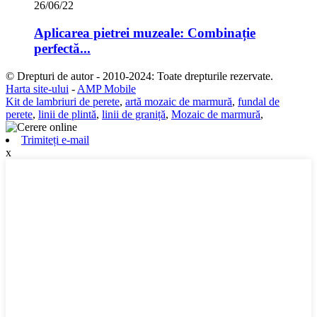
26/06/22
Aplicarea pietrei muzeale: Combinație
perfectă...
© Drepturi de autor - 2010-2024: Toate drepturile rezervate.
Harta site-ului
-
AMP Mobile
Kit de lambriuri de perete
,
artă mozaic de marmură
,
fundal de
perete
,
linii de plintă
,
linii de graniță
,
Mozaic de marmură
,
Trimiteți e-mail
x