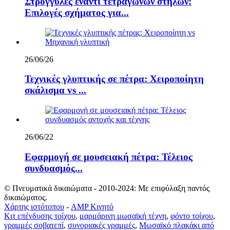
Στρογγυλές έναντι τετράγωνων στηλών:
Επιλογές σχήματος για...
26/06/26
Τεχνικές γλυπτικής σε πέτρα: Χειροποίητη
σκάλισμα vs ...
26/06/22
Εφαρμογή σε μουσειακή πέτρα: Τέλειος
συνδυασμός...
© Πνευματικά δικαιώματα - 2010-2024: Με επιφύλαξη παντός
δικαιώματος.
Χάρτης ιστότοπου
-
AMP Κινητό
Κιτ επένδυσης τοίχου
,
μαρμάρινη μωσαϊκή τέχνη
,
φόντο τοίχου
,
γραμμές σοβατεπί
,
συνοριακές γραμμές
,
Μωσαϊκό πλακάκι από