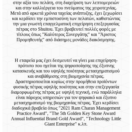
στην αξία του πελάτη, στη διαχείριση των λεπτομερειών
και στην καλλιέργεια του πνεύματος της χειροτεχνίας.
Μετά από αρκετά χρόνια ταχείας ανάπτυξης, έχει ξεχωρίσει
και κερδίσει την εμπιστοσύνη των πελατών, καθιστώντας
την μια γνωστή επαγγελματική επιχείρηση επεξεργασίας
πέτρας στο Shuitou. Έχει βραβευτεί πολλές φορές με
τίτλους όπως "Καλύτερος Συνεργάτης" και "Άριστος
Προμηθευτής" από διάσημες μονάδες διακόσμησης.
Η εταιρεία μας έχει δεσμευτεί να γίνει μια επιχείρηση-
πρότυπο που ηγείται της ψηφιοποίησης της έξυπνης
κατασκευής και του υψηλής ποιότητας μετασχηματισμού
και αναβάθμισης στη βιομηχανία πέτρας.
Δραστηριοποιείται κυρίως στην προμήθεια προϊόντων
φυσικής πέτρας υψηλής ποιότητας και στην επεξεργασία
διαμορφωμένης πέτρας με υψηλή τεχνική, ενώ παράλληλα
είναι πάροχος υπηρεσιών για τον ψηφιακό και έξυπνο
μετασχηματισμό της βιομηχανίας πέτρας. Έχει κερδίσει
διαδοχικά βραβεία όπως "2021 Ram Charan Management
Practice Award", "The 5th Golden Key Stone Award
Annual Influential Brand Gold Award", "Technology Little
Giant Enterprise" κ.λπ.