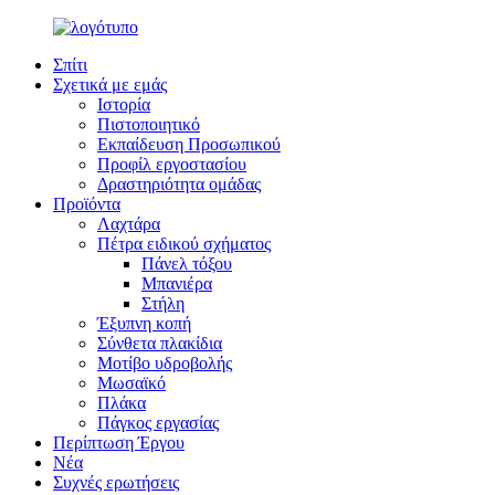
Σπίτι
Σχετικά με εμάς
Ιστορία
Πιστοποιητικό
Εκπαίδευση Προσωπικού
Προφίλ εργοστασίου
Δραστηριότητα ομάδας
Προϊόντα
Λαχτάρα
Πέτρα ειδικού σχήματος
Πάνελ τόξου
Μπανιέρα
Στήλη
Έξυπνη κοπή
Σύνθετα πλακίδια
Μοτίβο υδροβολής
Μωσαϊκό
Πλάκα
Πάγκος εργασίας
Περίπτωση Έργου
Νέα
Συχνές ερωτήσεις