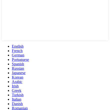
English
French
German
Portuguese
Spanish
Russian
Japanese
Korean
Arabic
Irish
Greek
Turkish
Italian
Danish
Romanian